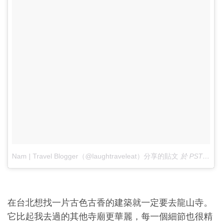
Nam | Travel Blogger（@laughtraveleat）分享的貼文
於
PST 2017 年 12月 月 18 日 4:02 上午
在台北想找一片古色古香的建築就一定要去龍山寺。
它比起我去過的其他寺廟更華麗，每一個細節也很精