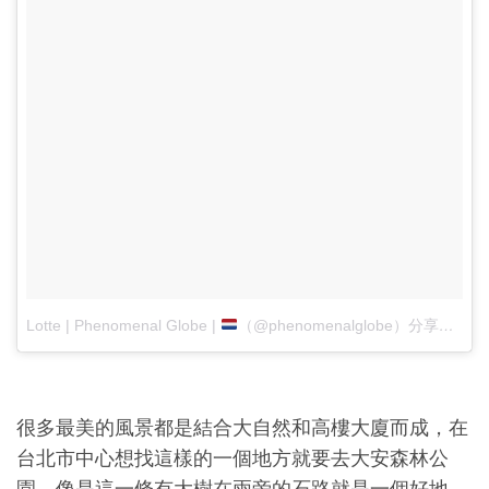
Lotte | Phenomenal Globe |
（@phenomenalglobe）分享的貼文
很多最美的風景都是結合大自然和高樓大廈而成，在
台北市中心想找這樣的一個地方就要去大安森林公
園。像是這一條有大樹在兩旁的石路就是一個好地