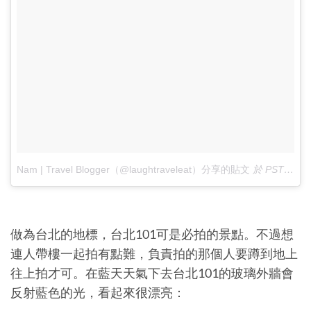
Nam | Travel Blogger（@laughtraveleat）分享的貼文
於
PST 2017 年 12月 月 17 日 4:18 上午
做為台北的地標，台北101可是必拍的景點。不過想
連人帶樓一起拍有點難，負責拍的那個人要蹲到地上
往上拍才可。在藍天天氣下去台北101的玻璃外牆會
反射藍色的光，看起來很漂亮：