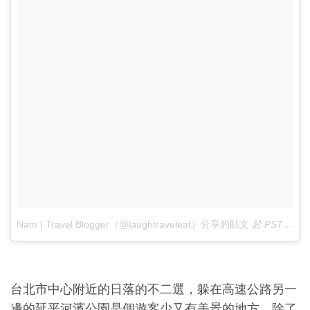
Nam | Travel Blogger（@laughtraveleat）分享的貼文
於
PST 2017 年 12月 月 14 日 4:28 上午
台北市中心附近的日落的不二選，躲在高速公路另一
邊的延平河濱公園是個遊客少又有美景的地方。除了