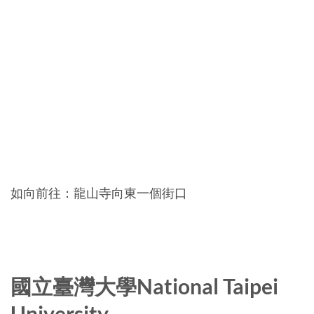
如向前往：龍山寺向東一個街口
國立臺灣大學National Taipei
University