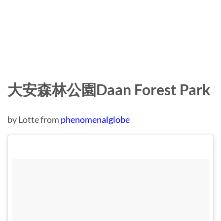
大安森林公園Daan Forest Park
by Lotte from
phenomenalglobe