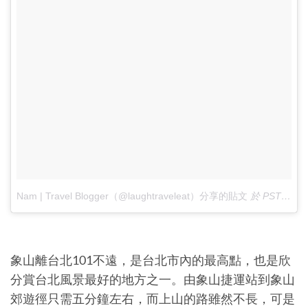
Nam | Travel Blogger（@laughtraveleat）分享的貼文
於
PST 2017 年 12月 月 31 日 4:02 上午
象山離台北101不遠，是台北市內的最高點，也是欣
分賞台北風景最好的地方之一。由象山捷運站到象山
郊遊徑只需五分鐘左右，而上山的路雖然不長，可是