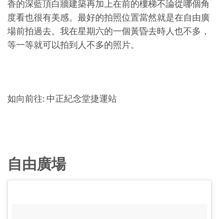
香的深藍頂白牆建築再加上在前的樓梯不論從哪個角
度看也很有美感。最好的拍照位置當然就是在自由廣
場前拍過去。我在星期六的一個黃昏去時人也不多，
等一等就可以拍到人不多的照片。
如向前往: 中正紀念堂捷運站
自由廣場