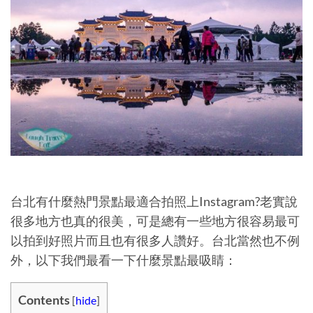
You will have to place another bet equal to your initial bet,
and for each hand, you will receive another card.
Free Online Casino Games With Chat: The Grim Reality
Behind the Banter
Discuss anything related to 21Dukes Casino with other
players, share your opinion, or get answers to your
questions.
Best Neteller Casino No Wagering Casino UK: The Brutal
Truth Behind the Glitter
台北有什麼熱門景點最適合拍照上Instagram?老實說
很多地方也真的很美，可是總有一些地方很容易最可
以拍到好照片而且也有很多人讚好。台北當然也不例
外，以下我們最看一下什麼景點最吸睛：
Contents
[
hide
]