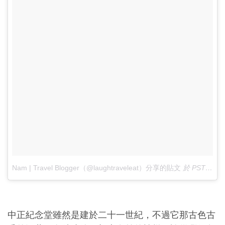
Nam | Travel Blogger（@laughtraveleat）分享的貼文
於
PST 2018 年 1月 月 16 日 4:06 上午
中正紀念堂雖然是建於二十一世紀，不過它那古色古