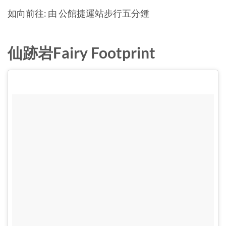
如向前往: 由 公館捷運站步行五分鍾
仙跡岩Fairy Footprint