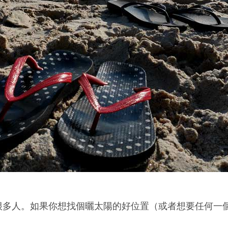
很多人。如果你想找個曬太陽的好位置（或者想要任何一