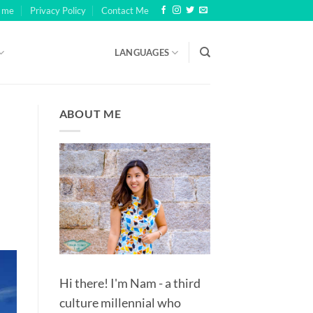
h me
Privacy Policy
Contact Me
LANGUAGES
rits of a loyalty program.
 loyalty program across all its gambling platforms and PH
ABOUT ME
ould pave the way for future laws and open the doors to more online
ATICALLY.
E OF THE LEADING GOVERNING BODIES IN THE INDUSTRY.
Hi there! I'm Nam - a third
ECIALISTS IN REMOTE GAMING ACTIVITIES ACROSS THE WORLD.
culture millennial who