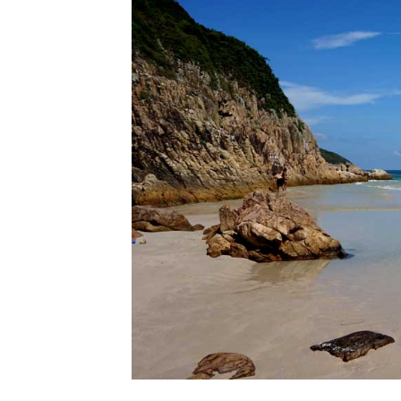
Melbourne online cryptocurrency casino
bacanaplay bonus no wagering claim now UK – the cold‑h
You don't need to be a real life archaeologist come action
Online Rummy No Wagering Casino UK: The Hard Truth Be
Some can be more challenging, like Seven Card Stud Hi-Lo.
Grovsnor Bonus Code No Deposit Free Is Just Another M