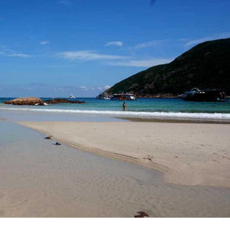
 real money
ard math nobody wants to explain
 hero to master this slot machine from Microgaming.
hind the Glitter
arketing Gimmick