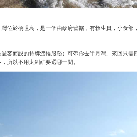
月灣位於橋咀島，是一個由政府管轄，有救生員，小食部
為遊客而設的持牌渡輪服務）可帶你去半月灣。來回只需
多，所以不用太糾結要選哪一間。